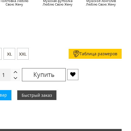
Толстовка Люблю
Мужская футболка
Мужской лонгслив
Ч
Свою Жену
Люблю Свою Жену
Люблю Свою Жену
Таблица размеров
XL
XXL
Купить
овар
Быстрый заказ