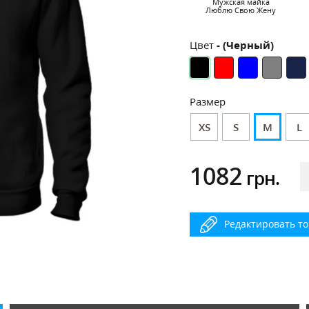
Мужская майка
Люблю Свою Жену
Цвет
- (Черный)
Размер
XS
S
M
L
1082
грн.
Редактировать т