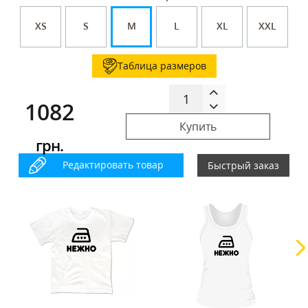
XS
S
M
L
XL
XXL
Таблица размеров
1082
Купить
грн.
Редактировать товар
Быстрый заказ