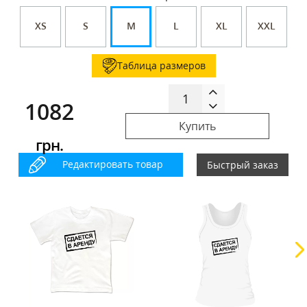
XS
S
M
L
XL
XXL
Таблица размеров
1082
Купить
грн.
Редактировать товар
Быстрый заказ