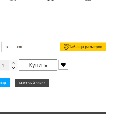
Selfie
Selfie
Selfie
Таблица размеров
XL
XXL
Купить
овар
Быстрый заказ