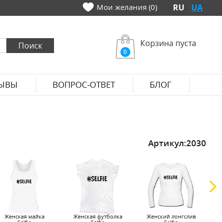
Мои желания (0)
RU
UA
Корзина пуста
0
ЫВЫ
ВОПРОС-ОТВЕТ
БЛОГ
Артикул:
2030
Женская майка
Женская футболка
Женский лонгслив