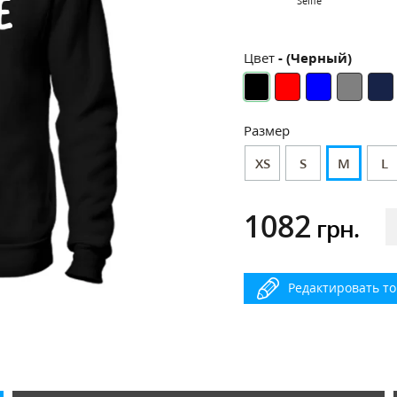
Selfie
Цвет
- (Черный)
Размер
XS
S
M
L
1082
грн.
Редактировать т