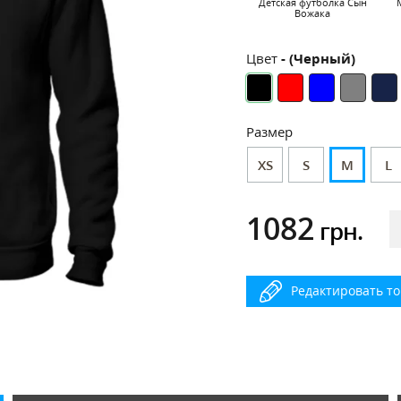
Детская футболка Сын
Вожака
Цвет
- (Черный)
Размер
XS
S
M
L
1082
грн.
Редактировать т