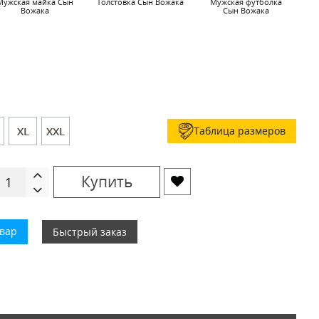
Мужская майка Сын
Толстовка Сын Вожака
Мужская футболка
Вожака
Сын Вожака
Таблица размеров
XL
XXL
Купить
овар
Быстрый заказ