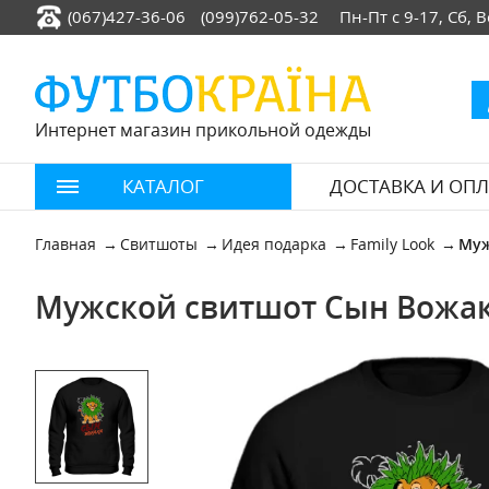
(067)427-36-06
(099)762-05-32
Пн-Пт с 9-17, Сб,
Интернет магазин прикольной одежды
КАТАЛОГ
ДОСТАВКА И ОПЛ
Главная
Свитшоты
Идея подарка
Family Look
Муж
Мужской свитшот Сын Вожак