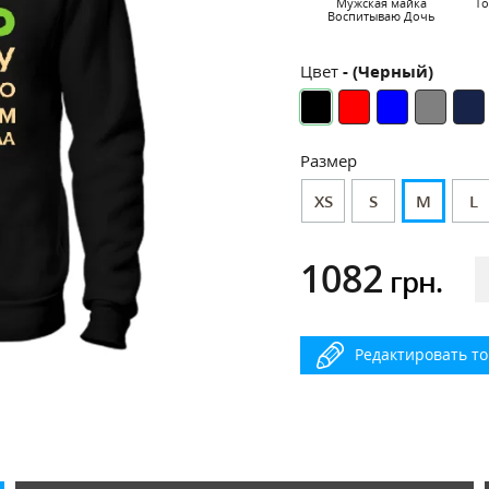
Мужская майка
То
Воспитываю Дочь
Цвет
- (Черный)
Размер
XS
S
M
L
1082
грн.
Редактировать т