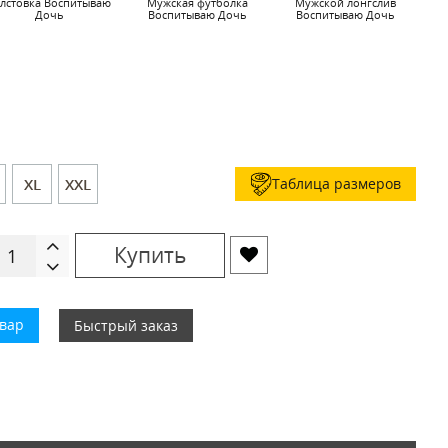
лстовка Воспитываю
Мужская футболка
Мужской лонгслив
Ч
Дочь
Воспитываю Дочь
Воспитываю Дочь
Таблица размеров
XL
XXL
Купить
овар
Быстрый заказ