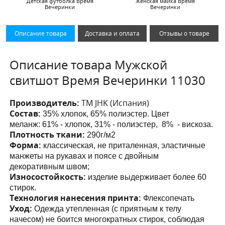
Детская футболка Время
Женская майка Время
Вечеринки
Вечеринки
Описание товара
Доставка и оплата
Отзывы о товаре
Описание товара Мужской
свитшот Время Вечеринки 11030
Производитель:
ТМ JHK (Испания)
Состав:
35% хлопок, 65% полиэстер. Цвет
меланж:
61% - хлопок, 31% - полиэстер, 8% - вискоза.
Плотность ткани:
290г/м2
Форма:
классическая, не приталенная,
эластичные
манжеты на рукавах и поясе с двойным
декоративным швом;
Износостойкость:
изделие выдерживает более 60
стирок.
Технология нанесения принта:
Флексопечать
Уход:
Одежда утепленная (с приятным к телу
начесом) не боится многократных стирок, соблюдая