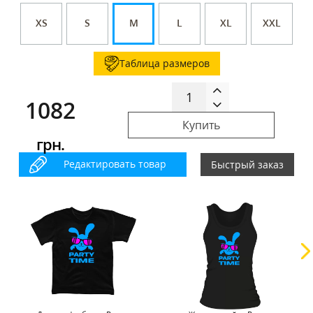
XS
S
M
L
XL
XXL
Таблица размеров
1082
Купить
грн.
Редактировать товар
Быстрый заказ