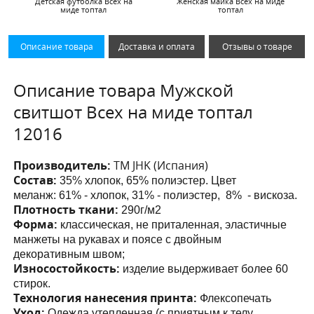
Детская футболка Всех на
Женская майка Всех на миде
миде топтал
топтал
Описание товара
Доставка и оплата
Отзывы о товаре
Описание товара Мужской
свитшот Всех на миде топтал
12016
Производитель:
ТМ JHK (Испания)
Состав:
35% хлопок, 65% полиэстер. Цвет
меланж:
61% - хлопок, 31% - полиэстер, 8% - вискоза.
Плотность ткани:
290г/м2
Форма:
классическая, не приталенная,
эластичные
манжеты на рукавах и поясе с двойным
декоративным швом;
Износостойкость:
изделие выдерживает более 60
стирок.
Технология нанесения принта:
Флексопечать
Уход:
Одежда утепленная (с приятным к телу