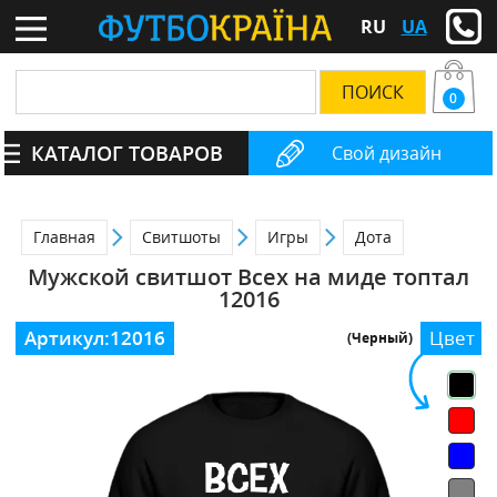
RU
UA
0
КАТАЛОГ ТОВАРОВ
Свой дизайн
Главная
Свитшоты
Игры
Дота
Мужской свитшот Всех на миде топтал
12016
Артикул:
12016
Цвет
(Черный)