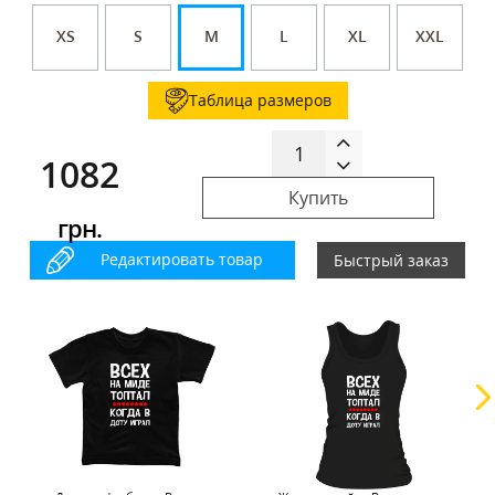
XS
S
M
L
XL
XXL
Таблица размеров
1082
Купить
грн.
Редактировать товар
Быстрый заказ