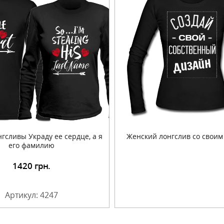
гсливы Украду ее сердце, а я
Женский лонгслив со своим
его фамилию
1420
грн.
Подробнее
Артикул: 4247