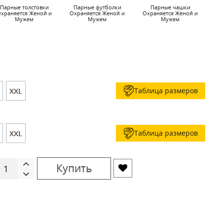
Парные толстовки
Парные футболки
Парные чашки
храняется Женой и
Охраняется Женой и
Охраняется Женой и
Мужем
Мужем
Мужем
Таблица размеров
XXL
Таблица размеров
XXL
Купить