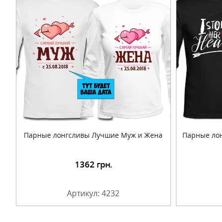
Парные лонгсливы Лучшие Муж и Жена
Парные лон
1362
грн.
Подробнее
Артикул: 4232