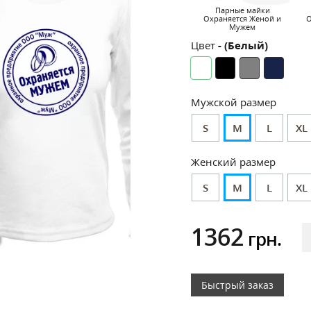
Парные майки
Охраняется Женой и
О
Мужем
Цвет
- (Белый)
Мужской размер
S
M
L
XL
Женский размер
S
M
L
XL
1362
грн.
Быстрый заказ