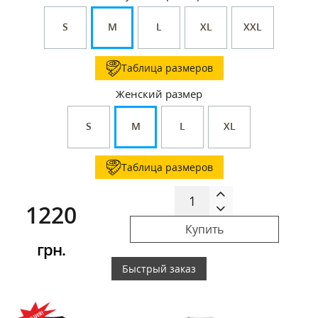
S
M
L
XL
XXL
Таблица размеров
Женский размер
S
M
L
XL
Таблица размеров
1220
Купить
грн.
Быстрый заказ