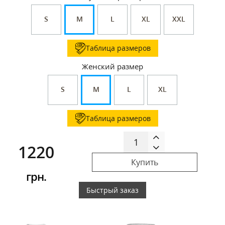
S
M
L
XL
XXL
Таблица размеров
Женский размер
S
M
L
XL
Таблица размеров
1220
Купить
грн.
Быстрый заказ