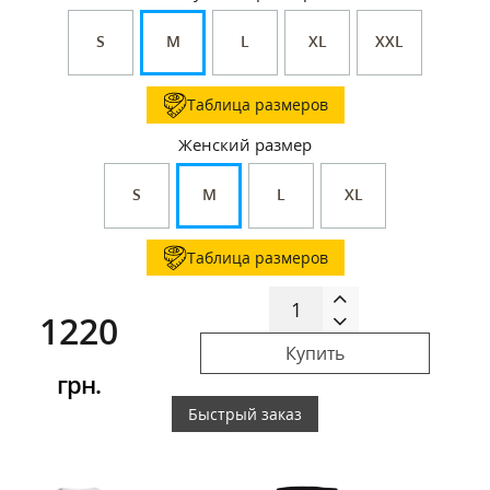
S
M
L
XL
XXL
Таблица размеров
Женский размер
S
M
L
XL
Таблица размеров
1220
Купить
грн.
Быстрый заказ