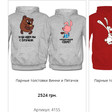
Парные толстовки Винни и Пятачок
Парные то
2524
грн.
Подробнее
Артикул: 4155