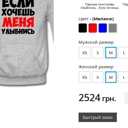
Парные лонгсливы
Па
Улыбнись - Если Хочешь
Цвет
- (Меланж)
Мужской размер
XS
S
M
L
Женский размер
XS
S
M
L
2524
грн.
Быстрый заказ