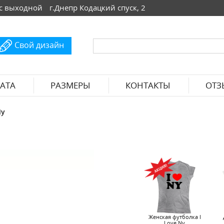
 Вс выходной
г.Днепр Кодацкий спуск, 2
Свой дизайн
АТА
РАЗМЕРЫ
КОНТАКТЫ
ОТЗ
Ny
Женская футболка I
Love Ny