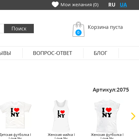
Мои желания (0)
RU
UA
Корзина пуста
0
ЫВЫ
ВОПРОС-ОТВЕТ
БЛОГ
Артикул:
2075
Детская футболка I
Женская майка I
Женская футболка I
Ж
Love Ny
Love Ny
Love Ny