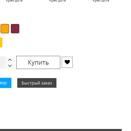
Краб Дота
Краб Дота
Краб Дота
Купить
овар
Быстрый заказ