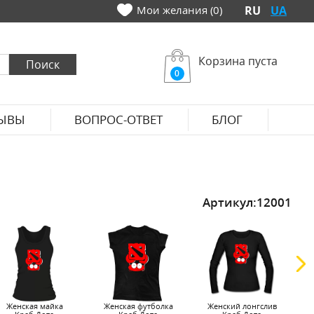
Мои желания (0)
RU
UA
Корзина пуста
0
ЫВЫ
ВОПРОС-ОТВЕТ
БЛОГ
Артикул:
12001
Женская майка
Женская футболка
Женский лонгслив