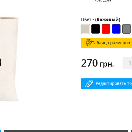
Краб Дота
Цвет
- (Бежевый)
Таблица размеров
270
грн.
Редактировать т