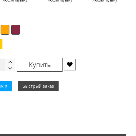
люблю Музыку
люблю Музыку
люблю Музыку
Купить
овар
Быстрый заказ