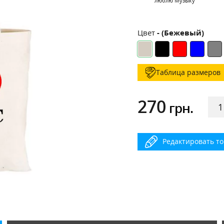
люблю Музыку
Цвет
- (Бежевый)
Таблица размеров
270
грн.
Редактировать т