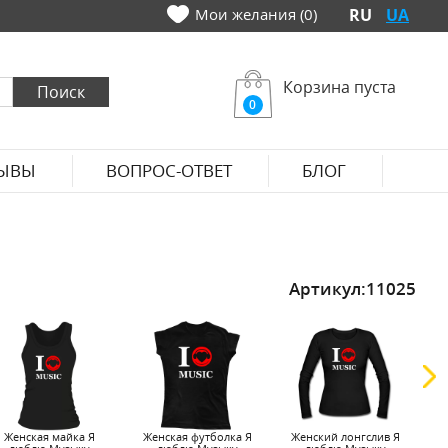
Мои желания (0)
RU
UA
Корзина пуста
0
ЫВЫ
ВОПРОС-ОТВЕТ
БЛОГ
Артикул:
11025
Женская майка Я
Женская футболка Я
Женский лонгслив Я