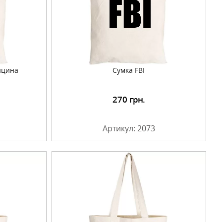
ицина
Сумка FBI
270
грн.
Артикул: 2073