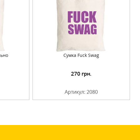
льно
Сумка Fuck Swag
270
грн.
Артикул: 2080