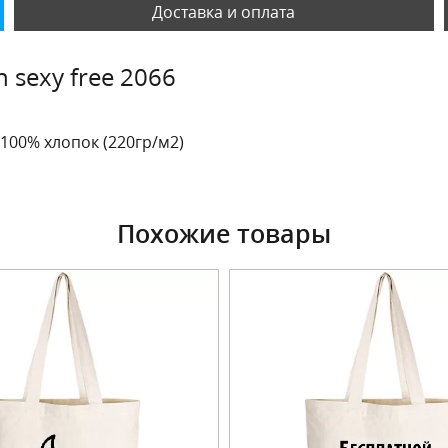
Доставка и оплата
 sexy free 2066
 100% хлопок (220гр/м2)
Похожие товары