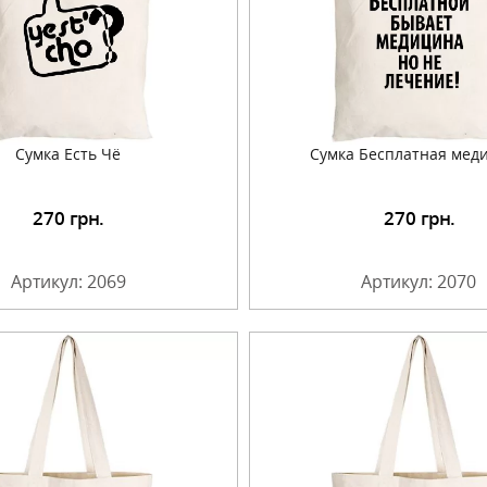
Сумка Есть Чё
Сумка Бесплатная мед
270
грн.
270
грн.
Подробнее
Подробнее
Артикул: 2069
Артикул: 2070