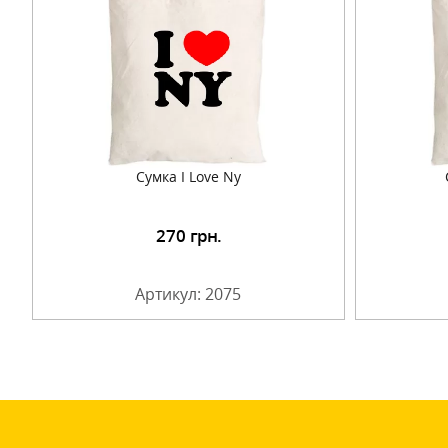
Сумка I Love Ny
270
грн.
Подробнее
Артикул: 2075