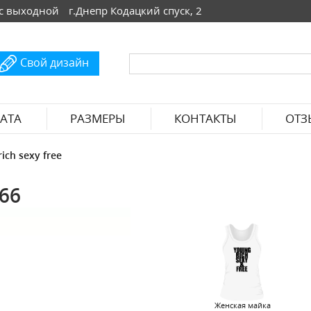
 Вс выходной
г.Днепр Кодацкий спуск, 2
Свой дизайн
АТА
РАЗМЕРЫ
КОНТАКТЫ
ОТЗ
ich sexy free
066
Женская майка