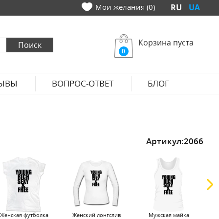
Мои желания (0)
RU
UA
Корзина пуста
0
ЫВЫ
ВОПРОС-ОТВЕТ
БЛОГ
Артикул:
2066
Женская футболка
Женский лонгслив
Мужская майка