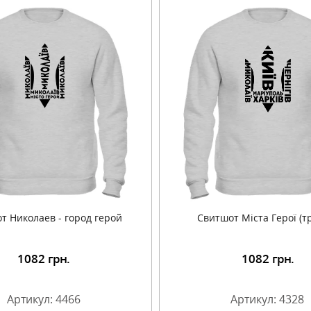
т Николаев - город герой
Свитшот Міста Герої (т
1082
грн.
1082
грн.
Подробнее
Подробнее
Артикул: 4466
Артикул: 4328