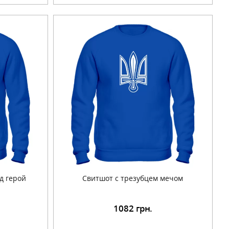
д герой
Свитшот с трезубцем мечом
1082
грн.