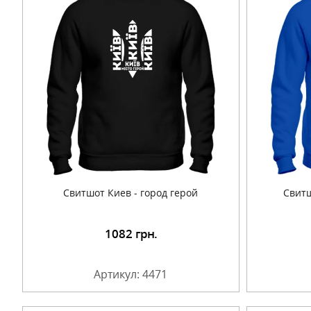
Свитшот Киев - город герой
Свитш
1082
грн.
Подробнее
Артикул: 4471