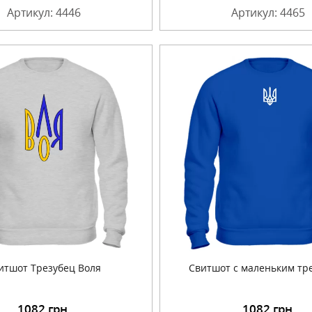
Артикул: 4446
Артикул: 4465
итшот Трезубец Воля
Свитшот с маленьким тр
1082
грн.
1082
грн.
Подробнее
Подробнее