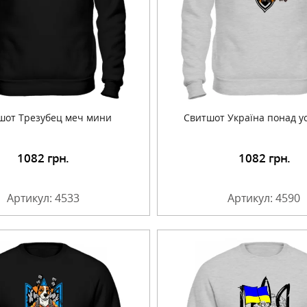
шот Трезубец меч мини
Свитшот Україна понад ус
1082
грн.
1082
грн.
Подробнее
Подробнее
Артикул: 4533
Артикул: 4590