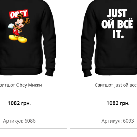
витшот Obey Микки
Cвитшот Just ой все 
1082
грн.
1082
грн.
Подробнее
Подробнее
Артикул: 6086
Артикул: 6093