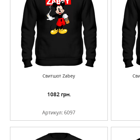
Cвитшот Zabey
Cви
1082
грн.
Подробнее
Артикул: 6097