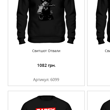
Cвитшот Отвали
Cв
1082
грн.
Подробнее
Артикул: 6099