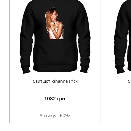
Cвитшот Rihanna F*ck
C
1082
грн.
Подробнее
Артикул: 6092