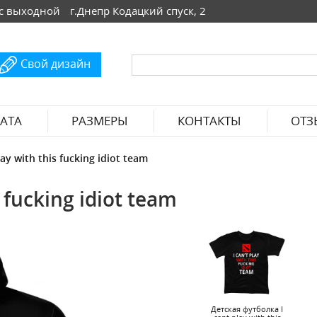
 Вс выходной
г.Днепр Кодацкий спуск, 2
Свой дизайн
АТА
РАЗМЕРЫ
КОНТАКТЫ
ОТЗ
ay with this fucking idiot team
 fucking idiot team
Детская футболка I