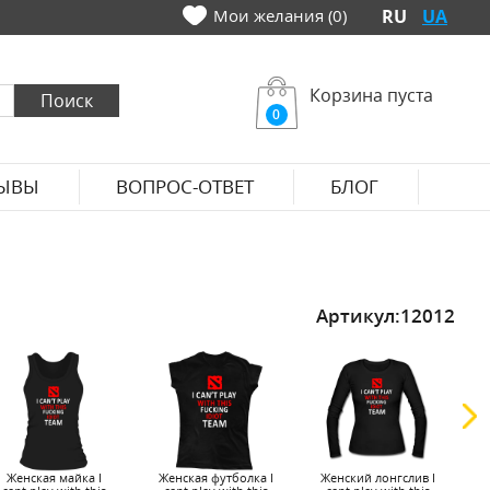
Мои желания (0)
RU
UA
Корзина пуста
0
ЫВЫ
ВОПРОС-ОТВЕТ
БЛОГ
Артикул:
12012
Женская майка I
Женская футболка I
Женский лонгслив I