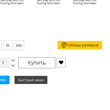
cant play with this
cant play with this
cant play with this
fucking idiot team
fucking idiot team
fucking idiot team
Таблица размеров
XL
XXL
Купить
овар
Быстрый заказ