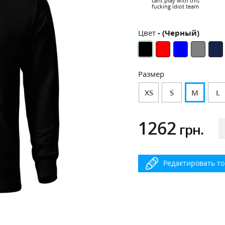
cant play with this
fucking idiot team
Цвет
- (Черный)
Размер
XS
S
M
L
1262
грн.
Редактировать т