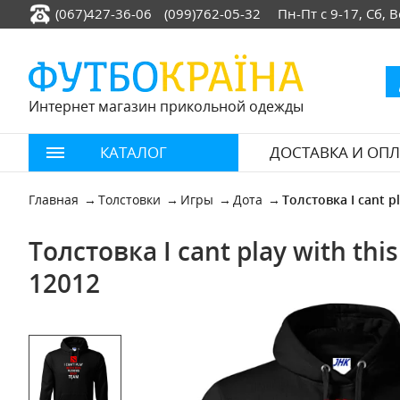
(067)427-36-06
(099)762-05-32
Пн-Пт с 9-17, Сб,
Интернет магазин прикольной одежды
КАТАЛОГ
ДОСТАВКА И ОПЛ
Главная
Толстовки
Игры
Дота
Толстовка I cant pl
Толстовка I cant play with this
12012