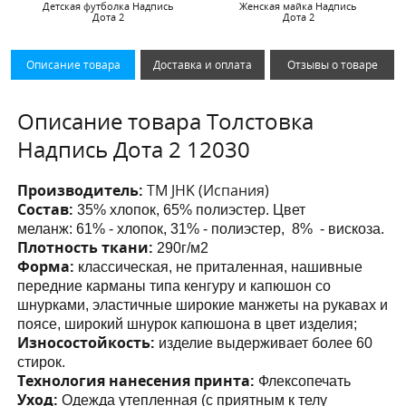
Детская футболка Надпись
Женская майка Надпись
Дота 2
Дота 2
Описание товара
Доставка и оплата
Отзывы о товаре
Описание товара Толстовка
Надпись Дота 2 12030
Производитель:
ТМ JHK (Испания)
Состав:
35% хлопок, 65% полиэстер. Цвет
меланж:
61% - хлопок, 31% - полиэстер, 8% - вискоза.
Плотность ткани:
290г/м2
Форма:
классическая, не приталенная, нашивные
передние карманы
типа кенгуру и капюшон со
шнурками
, эластичные широкие манжеты на рукавах и
поясе, широкий шнурок капюшона в цвет изделия;
Износостойкость:
изделие выдерживает более 60
стирок.
Технология нанесения принта:
Флексопечать
Уход:
Одежда утепленная (с приятным к телу