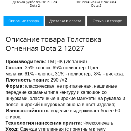
Детская футболка Огненная
Женская майка Огненная
Dota 2
Dota 2
Описание товара
Доставка и оплата
Отзывы о товаре
Описание товара Толстовка
Огненная Dota 2 12027
Производитель:
ТМ JHK (Испания)
Состав:
35% хлопок, 65% полиэстер. Цвет
меланж:
61% - хлопок, 31% - полиэстер, 8% - вискоза.
Плотность ткани:
290г/м2
Форма:
классическая, не приталенная, нашивные
передние карманы
типа кенгуру и капюшон со
шнурками
, эластичные широкие манжеты на рукавах и
поясе, широкий шнурок капюшона в цвет изделия;
Износостойкость:
изделие выдерживает более 60
стирок.
Технология нанесения принта:
Флексопечать
Уход:
Одежда утепленная (с приятным к телу