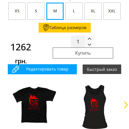
XS
S
M
L
XL
XXL
Таблица размеров
1262
Купить
грн.
Редактировать товар
Быстрый заказ