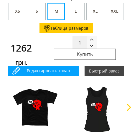
XS
S
M
L
XL
XXL
Таблица размеров
1262
Купить
грн.
Редактировать товар
Быстрый заказ