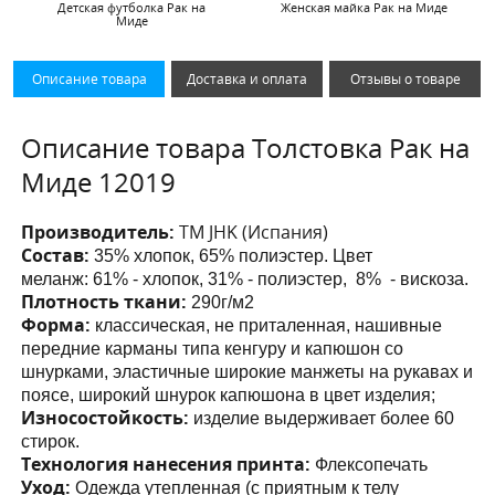
Детская футболка Рак на
Женская майка Рак на Миде
Миде
Описание товара
Доставка и оплата
Отзывы о товаре
Описание товара Толстовка Рак на
Миде 12019
Производитель:
ТМ JHK (Испания)
Состав:
35% хлопок, 65% полиэстер. Цвет
меланж:
61% - хлопок, 31% - полиэстер, 8% - вискоза.
Плотность ткани:
290г/м2
Форма:
классическая, не приталенная, нашивные
передние карманы
типа кенгуру и капюшон со
шнурками
, эластичные широкие манжеты на рукавах и
поясе, широкий шнурок капюшона в цвет изделия;
Износостойкость:
изделие выдерживает более 60
стирок.
Технология нанесения принта:
Флексопечать
Уход:
Одежда утепленная (с приятным к телу