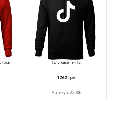
к Тока
Толстовка ТикТок
1262
грн.
Артикул: 23006