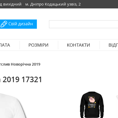
Нд вихідний
м. Дніпро Кодацький узвіз, 2
Свій дизайн
ЛАТА
РОЗМІРИ
КОНТАКТИ
ВІД
гслив Новорічна 2019
 2019 17321