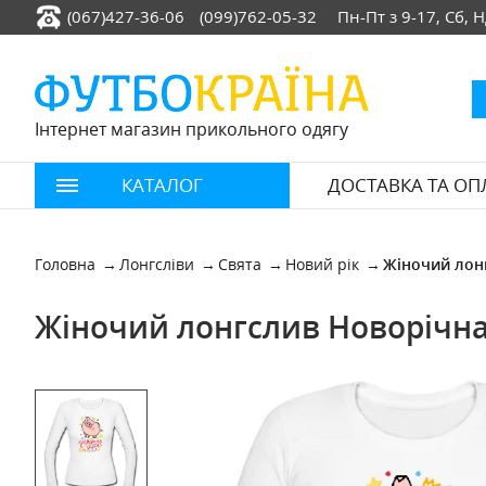
(067)427-36-06
(099)762-05-32
Пн-Пт з 9-17, Сб, 
Інтернет магазин прикольного одягу
КАТАЛОГ
ДОСТАВКА ТА ОП
Головна
Лонгсліви
Свята
Новий рік
Жіночий лон
Жіночий лонгслив Новорічна