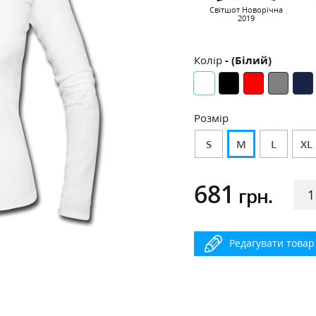
Світшот Новорічна
2019
Колір
- (Білий)
Розмір
S
M
L
XL
681
грн.
Редагувати товар