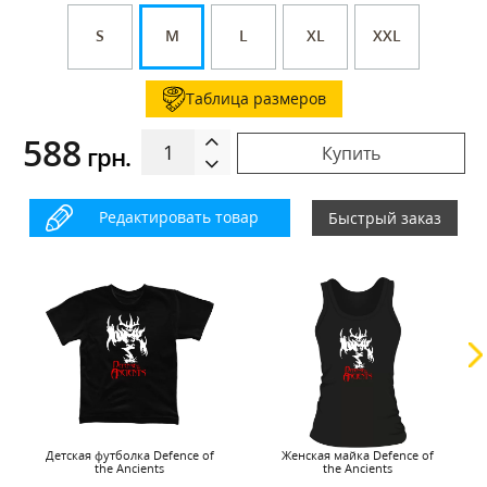
S
M
L
XL
XXL
Таблица размеров
588
грн.
Купить
Редактировать товар
Быстрый заказ
Детская футболка Defence of
Женская майка Defence of
the Ancients
the Ancients