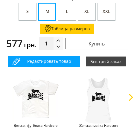
S
M
L
XL
XXL
Таблица размеров
577
грн.
Купить
Редактировать товар
Быстрый заказ
Детская футболка Hardcore
Женская майка Hardcore