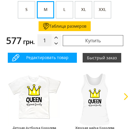
S
M
L
XL
XXL
Таблица размеров
577
грн.
Купить
Редактировать товар
Быстрый заказ
Детская футболка Королева
Женская майка Королева