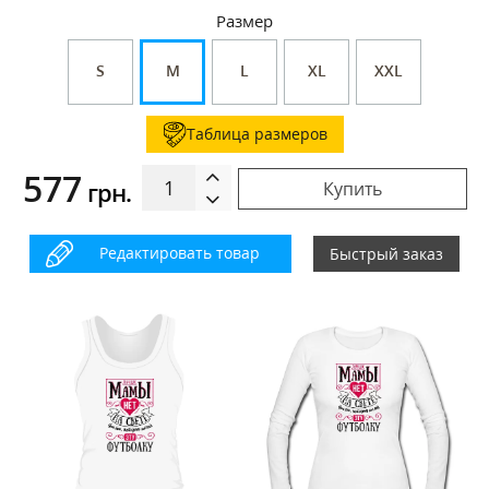
Размер
S
M
L
XL
XXL
Таблица размеров
577
грн.
Купить
Редактировать товар
Быстрый заказ