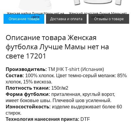
Женская майка Лучше Мамы нет на
Женский лонгслив Лучше Мамы нет
свете
на свете
Описание товара
Доставка и оплата
Отзывы о товаре
Описание товара Женская
футболка Лучше Мамы нет на
свете 17201
Производитель:
ТМ JHK T-shirt (Испания)
Состав:
100% хлопок. Цвет темно-серый меланж: 85%
хлопок, 15% вискоза.
Плотность ткани:
150г/м2
Форма футболки:
приталенная, круглый ворот,
имеет боковые швы. Плечевой шов усиленный.
Износостойкость:
изделие выдерживает более 60
стирок.
Технология нанесения принта:
DTF