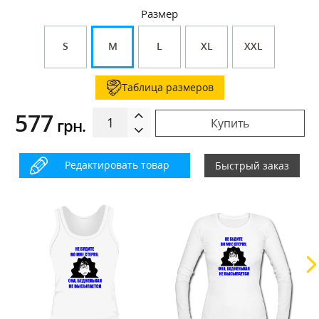
Размер
S
M
L
XL
XXL
Таблица размеров
577
грн.
Купить
Редактировать товар
Быстрый заказ