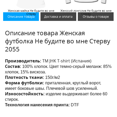
Женская майка Не будите во мне
Женский лонгслив Не будите во мне
Стерву
Стерву
Описание товара
Доставка и оплата
Отзывы о товаре
Описание товара Женская
футболка Не будите во мне Стерву
2055
Производитель:
ТМ JHK T-shirt (Испания)
Состав:
100% хлопок. Цвет темно-серый меланж: 85%
хлопок, 15% вискоза.
Плотность ткани:
150г/м2
Форма футболки:
приталенная, круглый ворот,
имеет боковые швы. Плечевой шов усиленный.
Износостойкость:
изделие выдерживает более 60
стирок.
Технология нанесения принта:
DTF