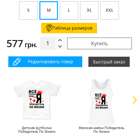
S
M
L
XL
XXL
Таблица размеров
577
грн.
Купить
Редактировать товар
Быстрый заказ
Детская футболка
Женская майка Победитель
Победитель По Жизни
По Жизни