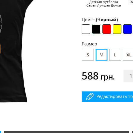
Детская футболка
Ж
Самая Лучшая Дочка
Цвет
- (Черный)
Размер
S
M
L
XL
588
грн.
Редактировать т