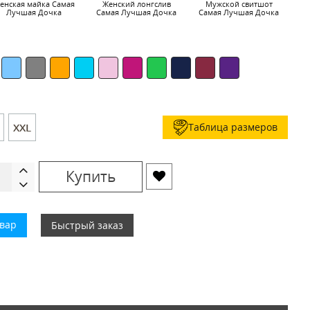
енская майка Самая
Женский лонгслив
Мужской свитшот
Ча
Лучшая Дочка
Самая Лучшая Дочка
Самая Лучшая Дочка
Таблица размеров
XXL
Купить
овар
Быстрый заказ