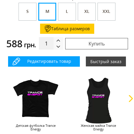
S
M
L
XL
XXL
Таблица размеров
588
грн.
Купить
Редактировать товар
Быстрый заказ
Детская футболка Trance
Женская майка Trance
Energy
Energy