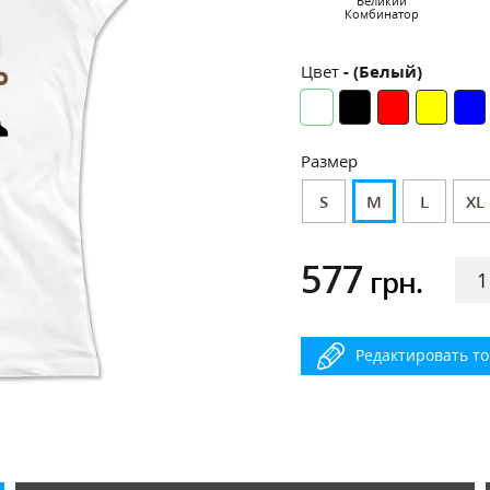
Великий
Комбинатор
Цвет
- (Белый)
Размер
S
M
L
XL
577
грн.
Редактировать т