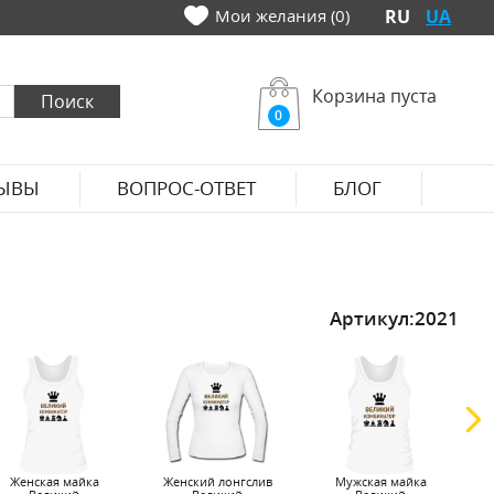
Мои желания (0)
RU
UA
Корзина пуста
0
ЫВЫ
ВОПРОС-ОТВЕТ
БЛОГ
Артикул:
2021
Женская майка
Женский лонгслив
Мужская майка
Т