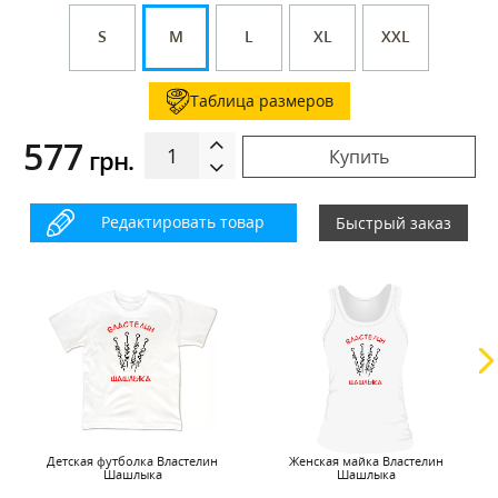
S
M
L
XL
XXL
Таблица размеров
577
грн.
Купить
Редактировать товар
Быстрый заказ
Детская футболка Властелин
Женская майка Властелин
Шашлыка
Шашлыка