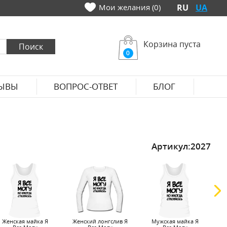
Мои желания (0)
RU
UA
Корзина пуста
0
ЫВЫ
ВОПРОС-ОТВЕТ
БЛОГ
Артикул:
2027
Женская майка Я
Женский лонгслив Я
Мужская майка Я