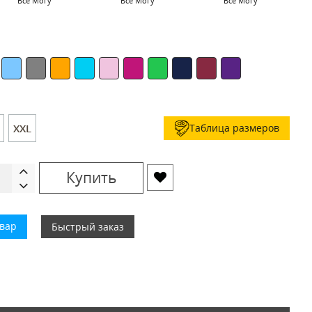
Все Могу
Все Могу
Все Могу
Таблица размеров
XXL
Купить
овар
Быстрый заказ