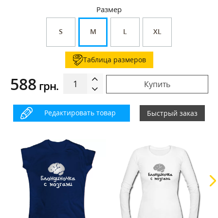
Размер
S
M
L
XL
Таблица размеров
588
грн.
Купить
Редактировать товар
Быстрый заказ