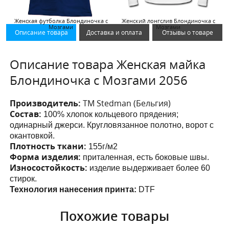
Женская футболка Блондиночка с
Женский лонгслив Блондиночка с
Мозгами
Мозгами
Описание товара
Доставка и оплата
Отзывы о товаре
Описание товара Женская майка
Блондиночка с Мозгами 2056
Производитель:
ТМ Stedman (Бельгия)
Состав:
100% хлопок кольцевого прядения;
одинарный джерси. Кругловязанное полотно, ворот с
окантовкой.
Плотность ткани:
155г/м2
Форма изделия:
приталенная, есть боковые швы.
Износостойкость:
изделие выдерживает более 60
стирок.
Технология нанесения принта:
DTF
Похожие товары