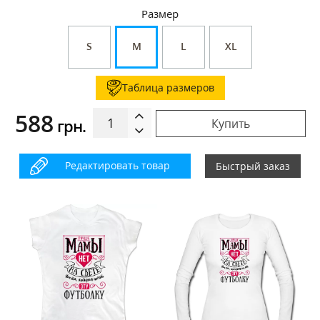
Размер
S
M
L
XL
Таблица размеров
588
грн.
Купить
Редактировать товар
Быстрый заказ