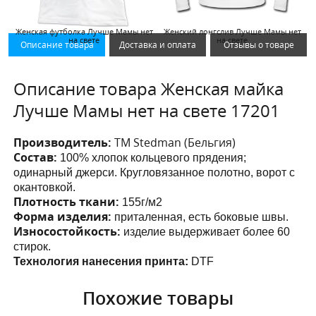
Женская футболка Лучше Мамы нет
Женский лонгслив Лучше Мамы нет
на свете
на свете
Описание товара
Доставка и оплата
Отзывы о товаре
Описание товара Женская майка
Лучше Мамы нет на свете 17201
Производитель:
ТМ Stedman (Бельгия)
Состав:
100% хлопок кольцевого прядения;
одинарный джерси. Кругловязанное полотно, ворот с
окантовкой.
Плотность ткани:
155г/м2
Форма изделия:
приталенная, есть боковые швы.
Износостойкость:
изделие выдерживает более 60
стирок.
Технология нанесения принта:
DTF
Похожие товары