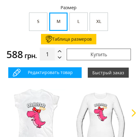
Размер
S
M
L
XL
Таблица размеров
588
грн.
Купить
Редактировать товар
Быстрый заказ