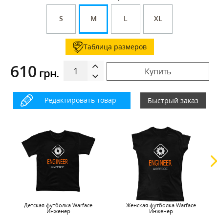
S
M
L
XL
Таблица размеров
610
грн.
Купить
Редактировать товар
Быстрый заказ
Детская футболка Warface
Женская футболка Warface
Инженер
Инженер