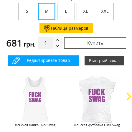
S
M
L
XL
XXL
Таблица размеров
681
грн.
Купить
Редактировать товар
Быстрый заказ
Женская майка Fuck Swag
Женская футболка Fuck Swag