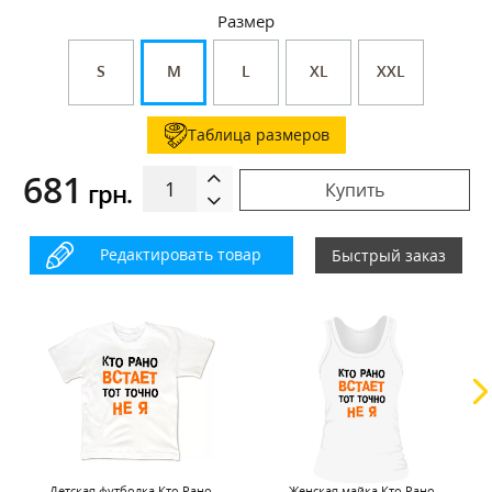
Размер
S
M
L
XL
XXL
Таблица размеров
681
грн.
Купить
Редактировать товар
Быстрый заказ
Детская футболка Кто Рано
Женская майка Кто Рано