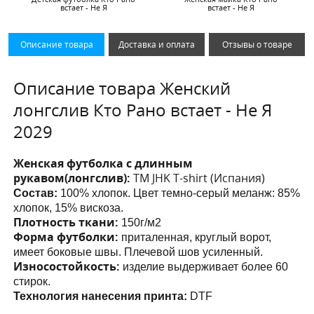
встает - Не Я
встает - Не Я
Описание товара
Доставка и оплата
Отзывы о товаре
Описание товара Женский
лонгслив Кто Рано встает - Не Я
2029
Женская футболка с длинным
рукавом(лонгслив):
ТМ JHK T-shirt (Испания)
Состав:
100% хлопок. Цвет темно-серый меланж: 85%
хлопок, 15% вискоза.
Плотность ткани:
150г/м2
Форма футболки:
приталенная, круглый ворот,
имеет боковые швы. Плечевой шов усиленный.
Износостойкость:
изделие выдерживает более 60
стирок.
Технология нанесения принта:
DTF