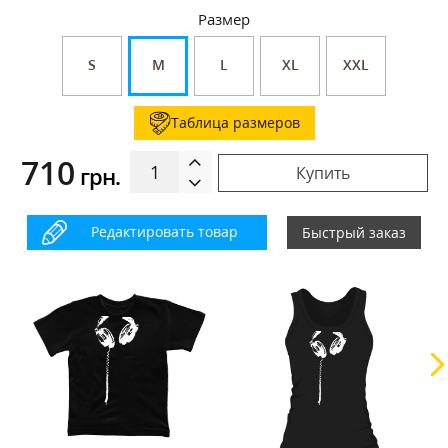
Размер
S
M
L
XL
XXL
Таблица размеров
710
грн.
Купить
Редактировать товар
Быстрый заказ