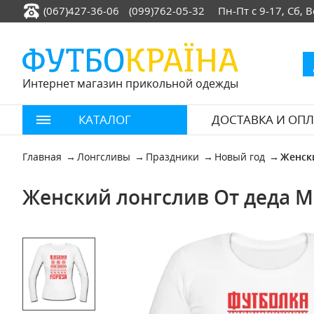
(067)427-36-06
(099)762-05-32
Пн-Пт с 9-17, Сб,
Интернет магазин прикольной одежды
КАТАЛОГ
ДОСТАВКА И ОПЛ
Главная
Лонгсливы
Праздники
Новый год
Женск
Женский лонгслив От деда М