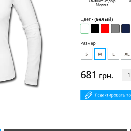
Cвитшот От деда
Д
Мороза
Цвет
- (Белый)
Размер
S
M
L
XL
681
грн.
Редактировать т