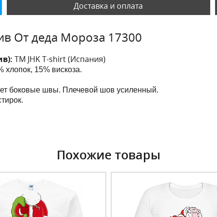
Доставка и оплата
ив От деда Мороза 17300
ив):
ТМ JHK T-shirt (Испания)
 хлопок, 15% вискоза.
еет боковые швы. Плечевой шов усиленный.
тирок.
Похожие товары