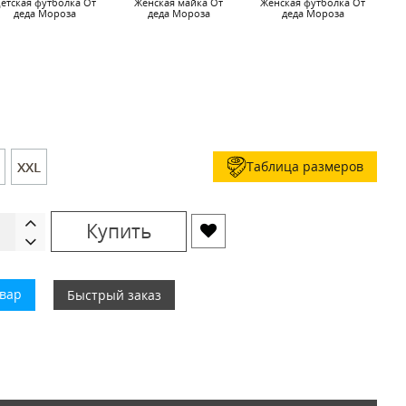
етская футболка От
Женская майка От
Женская футболка От
деда Мороза
деда Мороза
деда Мороза
Таблица размеров
XXL
Купить
овар
Быстрый заказ