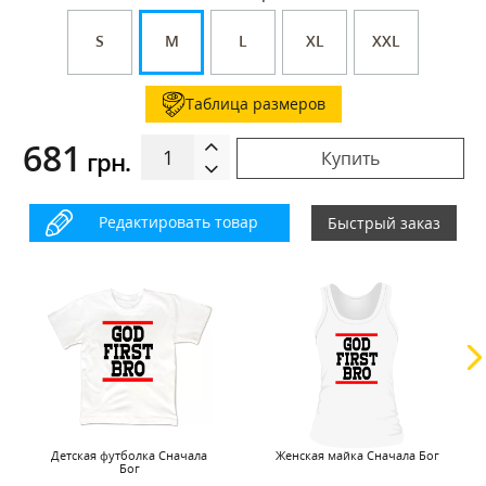
S
M
L
XL
XXL
Таблица размеров
681
грн.
Купить
Редактировать товар
Быстрый заказ
Детская футболка Сначала
Женская майка Сначала Бог
Бог