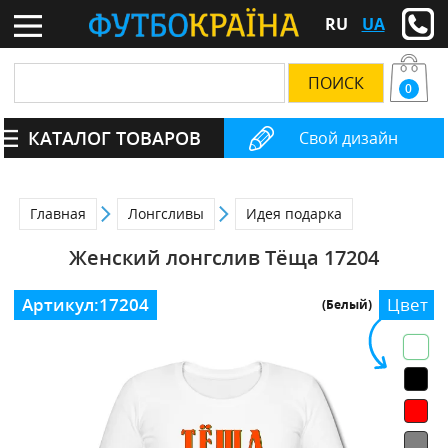
RU
UA
0
КАТАЛОГ ТОВАРОВ
Свой дизайн
Главная
Лонгсливы
Идея подарка
Женский лонгслив Тёща 17204
Артикул:
17204
Цвет
(Белый)