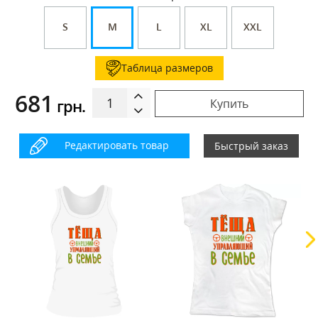
S
M
L
XL
XXL
Таблица размеров
681
грн.
Купить
Редактировать товар
Быстрый заказ