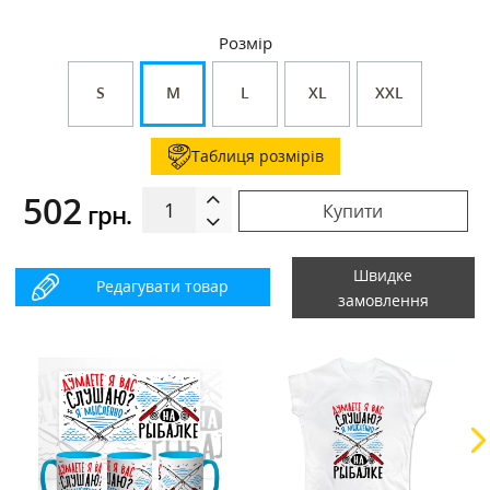
Розмір
S
M
L
XL
XXL
Таблиця розмірів
502
грн.
Купити
Швидке
Редагувати товар
замовлення