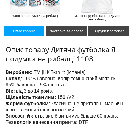
Чашка Я подумки на рибалці
Жіноча футболка Я подумки
на рибалці
Опис товару
Доставка та оплата
Відгуки про товар
Опис товару Дитяча футболка Я
подумки на рибалці 1108
Виробник:
ТМ JHK T-shirt (Іспанія)
Склад:
100% бавовна. Колір темно-сірий меланж:
85% бавовна, 15% віскоза.
Вік:
від 3 до 14 років.
Щільність тканини:
150г/м2
Форма футболки:
класична, не приталені, має бічні
шви. Плечовий шов посилений.
Зносостійкість:
виріб витримує більше 60 прань.
Технологія нанесення принта:
DTF