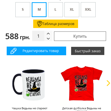
S
M
L
XL
XXL
Таблица размеров
588
грн.
Купить
Редактировать товар
Быстрый заказ
Чашка Ведьмы не стареют
Детская футболка Ведьмы не