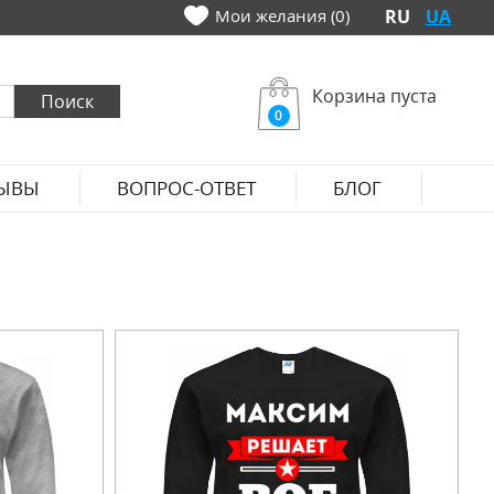
Мои желания (0)
RU
UA
Корзина пуста
0
ЫВЫ
ВОПРОС-ОТВЕТ
БЛОГ