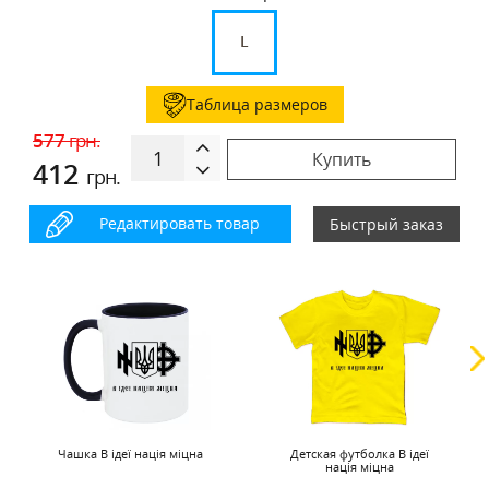
L
Таблица размеров
577
грн.
Купить
412
грн.
Редактировать товар
Быстрый заказ
Чашка В ідеї нація міцна
Детская футболка В ідеї
нація міцна